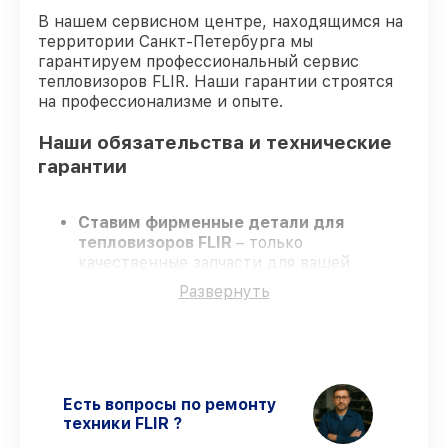
В нашем сервисном центре, находящимся на
территории Санкт-Петербурга мы
гарантируем профессиональный сервис
тепловизоров FLIR. Наши гарантии строятся
на профессионализме и опыте.
Наши обязательства и технические
гарантии
Ставим фирменные детали для
тепловизоров FLIR
– только
качественные запчасти для вашей
техники.
Развернуть
Опытные мастера
– проходят
регулярное обучение, что обеспечивает
качество и надёжность ремонта.
Работаем строго в установленных
заранее временных рамках
– ремонт
тепловизоров FLIR без бесконечных
Есть вопросы по ремонту
переносов.
техники FLIR ?
Гарантийное обслуживание
– на все