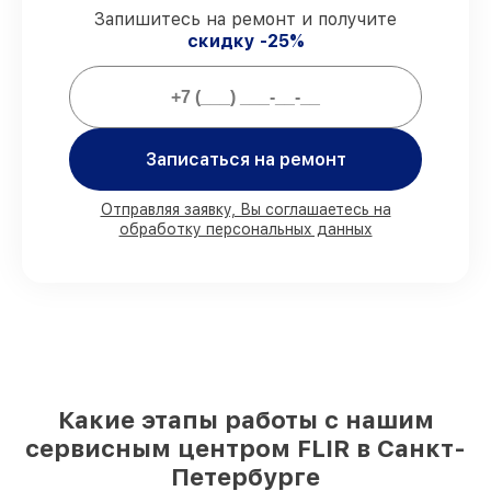
услуги и детали для тепловизоров FLIR
Запишитесь на ремонт и получите
предоставляется официальное
скидку -25%
сопровождение.
Мы гарантируем:
Записаться на ремонт
80%
работ по ремонту выполняются в
присутствии клиента
Отправляя заявку, Вы соглашаетесь на
90%
деталей FLIR имеются в наличии в
обработку персональных данных
Санкт-Петербурге, остальные
доставляются быстро
Оригинальные комплектующие FLIR и
качественные аналоги
– только вы
выбираете, какие детали использовать, а
мы подстраиваемся под разные бюджеты
85%
работ по восстановлению FLIR
выполняются в течение пары часов, при
Какие этапы работы с нашим
немедленном старте работ
сервисным центром FLIR в Санкт-
Петербурге