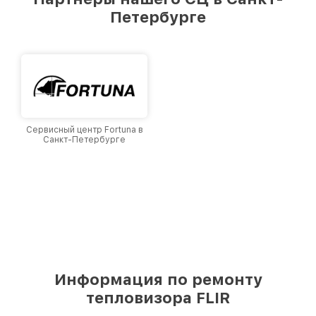
лучшим сервисным центром FLIR в городе
Петербурге
Санкт-Петербурге, постоянно повышая
уровень доверия и лояльности наших
клиентов.
Сервисный центр Fortuna в
Санкт-Петербурге
Информация по ремонту
тепловизора FLIR