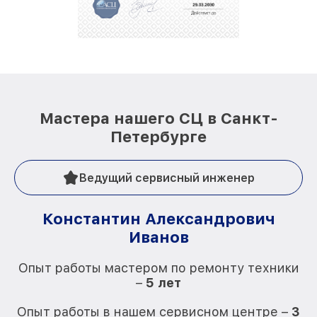
репутацию. Мы постоянно совершенствуемся и
стараемся каждый день делать наш сервис еще
лучше!
Мастера нашего СЦ в Санкт-
Петербурге
Ведущий сервисный инженер
Константин Александрович
Иванов
О
Опыт работы мастером по ремонту техники
–
5 лет
О
Опыт работы в нашем сервисном центре –
3