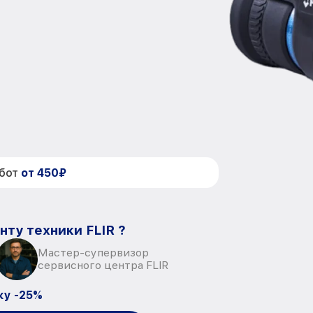
абот
от 450₽
нту техники FLIR ?
Мастер-супервизор
сервисного центра FLIR
ку -25%