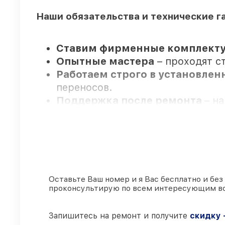
Наши обязательства и технические г
Ставим фирменные комплекту
Опытные мастера
– проходят с
Работаем строго в установле
переносов.
Поддержка после ремонта
– н
сопровождение.
Мы гарантируем:
80%
ремонтов по ремонту выпол
Оставьте Ваш номер и я Вас бесплатно и без
проконсультирую по всем интересующим в
90%
запчастей FLIR в наличии на
Подлинные запчасти FLIR и п
готовы рассмотреть варианты п
Запишитесь на ремонт и получите
скидку 