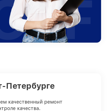
OFF
кт-Петербурге
яем качественный ремонт
троле качества.