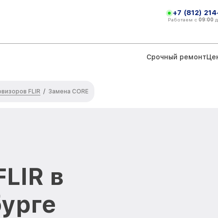
+7 (812) 21
Работаем с
09:00
Срочный ремонт
Це
визоров FLIR
/
Замена CORE
LIR в
урге