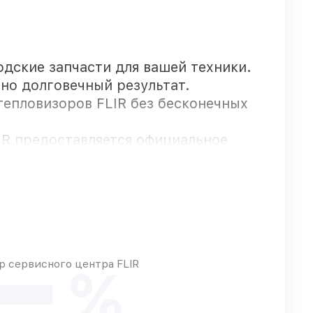
одские запчасти для вашей техники.
но долговечный результат.
тепловизоров FLIR без бесконечных
LIR предоставляется официальное
ьца
тавляются быстро
 сервисного центра FLIR
%
 какие детали использовать, а мы