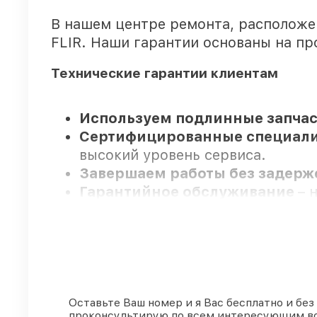
В нашем центре ремонта, расположе
FLIR. Наши гарантии основаны на пр
Технические гарантии клиентам
Используем подлинные запчас
Сертифицированные специал
высокий уровень сервиса.
Завершаем работы без задер
Гарантийное обслуживание
– 
гарантия.
Мы гарантируем:
80%
ремонтов по ремонту исполн
Оставьте Ваш номер и я Вас бесплатно и без
проконсультирую по всем интересующим в