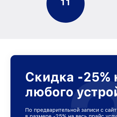
1
1
Скидка -25% 
любого устро
По предварительной записи с сайт
в размере -25% на весь прайс усл