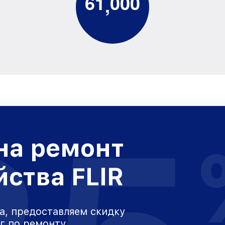
6
1
0
0
0
,
на ремонт
йства FLIR
а, предоставляем скидку
уг по ремонту