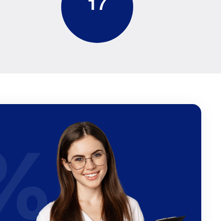
1
7
%