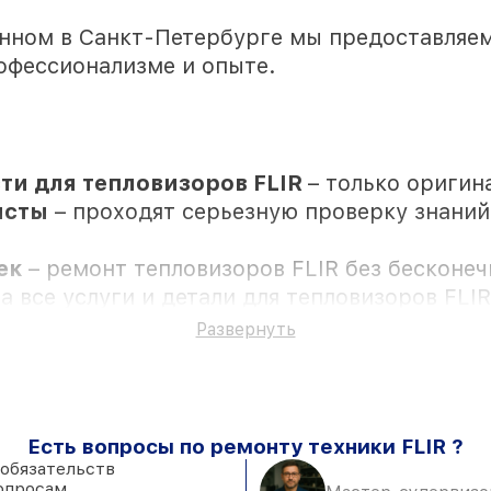
нном в Санкт-Петербурге мы предоставляе
офессионализме и опыте.
ти для тепловизоров FLIR
– только оригин
исты
– проходят серьезную проверку знаний 
жек
– ремонт тепловизоров FLIR без бесконе
на все услуги и детали для тепловизоров FLI
Развернуть
Есть вопросы по ремонту техники FLIR ?
яются в присутствии клиента
 обязательств
опросам.