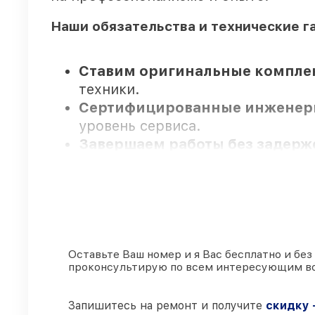
Наши обязательства и технические г
Ставим оригинальные компле
техники.
Сертифицированные инжене
уровень сервиса.
Завершаем работы без задер
Официальная гарантия
– на вс
сопровождение.
Мы гарантируем:
Оставьте Ваш номер и я Вас бесплатно и без
проконсультирую по всем интересующим в
80%
заказов по ремонту проводя
90%
запчастей FLIR в наличии на
Подлинные запчасти FLIR и п
Запишитесь на ремонт и получите
скидку 