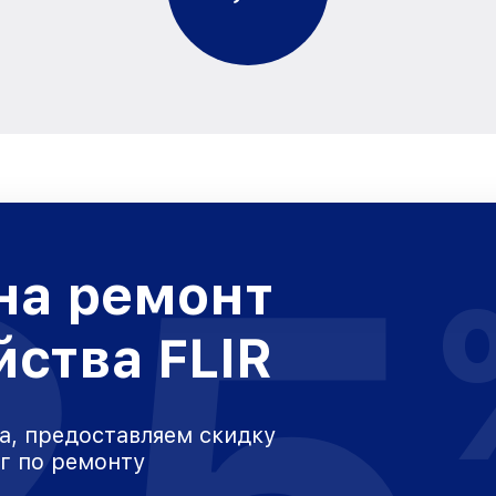
25
на ремонт
йства FLIR
а, предоставляем скидку
уг по ремонту