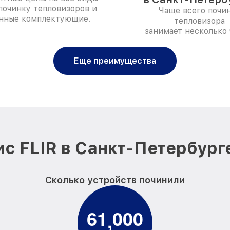
 починку тепловизоров и
Чаще всего почи
нные комплектующие.
тепловизора
занимает несколько 
Еще преимущества
с FLIR в Санкт-Петербург
Сколько устройств починили
6
1
0
0
0
,