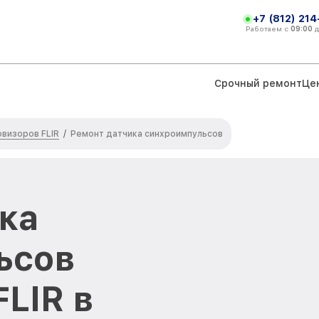
+7 (812) 21
Работаем с
09:00
Срочный ремонт
Це
визоров FLIR
/
Ремонт датчика синхроимпульсов
ка
ьсов
LIR в