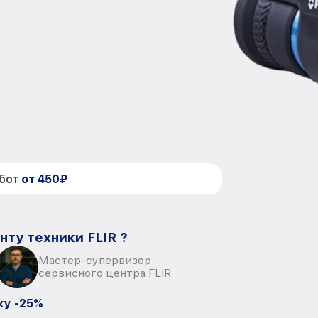
абот
от 450₽
нту техники FLIR ?
Мастер-супервизор
сервисного центра FLIR
ку -25%