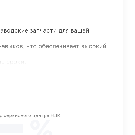
заводские запчасти для вашей
навыков, что обеспечивает высокий
ые сроки.
едоставляется официальное
 сервисного центра FLIR
%
ходят оперативно
 какие детали использовать, а мы