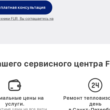
платная консультация
хники FLIR, Вы соглашаетесь на
шего сервисного центра F
мальные цены на
Ремонт тепловизо
услуги.
день
нтные цены на все виды
в Санкт-Петерб