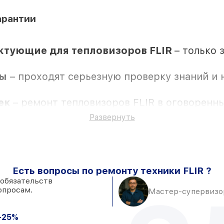
арантии
ктующие для тепловизоров FLIR
– только 
ры
– проходят серьезную проверку знаний и 
жек
– ремонт тепловизоров FLIR в оговоренн
е услуги и детали для тепловизоров FLIR пр
Развернуть
Есть вопросы по ремонту техники FLIR ?
 обязательств
опросам.
тся в присутствии клиента
Мастер-супервизор
 складе в Санкт-Петербурге, остальные при
роверенные замены
– только вы выбираете,
-25%