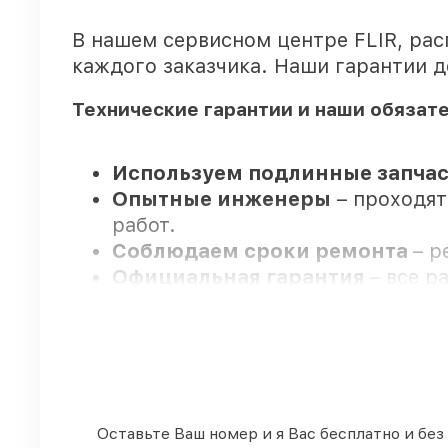
В нашем сервисном центре FLIR, ра
каждого заказчика. Наши гарантии д
Технические гарантии и наши обязат
Используем подлинные запчас
Опытные инженеры
– проходят
работ.
Соблюдаем сроки ремонта
– р
Официальная гарантия
– все р
Мы гарантируем:
80%
заказов выполняем с возмож
90%
запчастей FLIR есть в налич
Оставьте Ваш номер и я Вас бесплатно и без