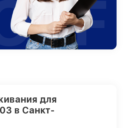
OFF
живания для
03 в Санкт-