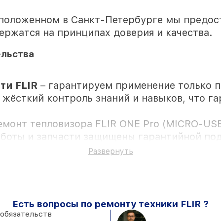
сположенном в Санкт-Петербурге мы предос
ержатся на принципах доверия и качества.
ельства
ти FLIR
– гарантируем применение только 
 жёсткий контроль знаний и навыков, что г
емонт тепловизора FLIR ONE Pro (MICRO-USB
аботы и запчасти защищены гарантийной под
Развернуть
ностью личного присутствия владельца
Есть вопросы по ремонту техники FLIR ?
ии в мастерской или на складе в Санкт-Пете
 обязательств