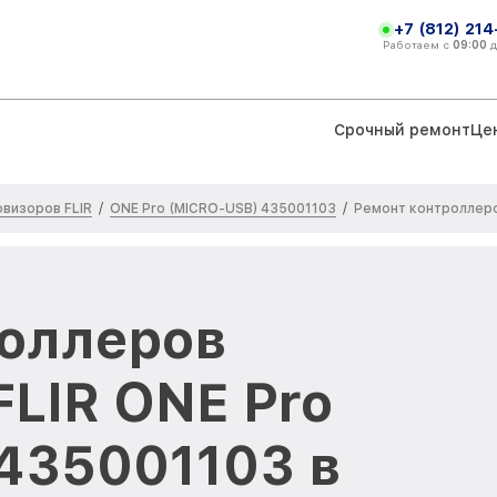
+7 (812) 21
Работаем с
09:00
Срочный ремонт
Це
визоров FLIR
ONE Pro (MICRO-USB) 435001103
/
/
Ремонт контроллер
оллеров
FLIR ONE Pro
435001103 в