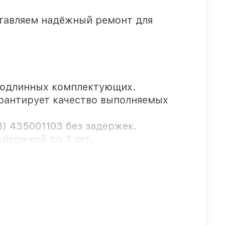
тавляем надёжный ремонт для
подлинных комплектующих.
арантирует качество выполняемых
) 435001103 без задержек.
держкой до 3 лет.
рбурге, остальные доступны для