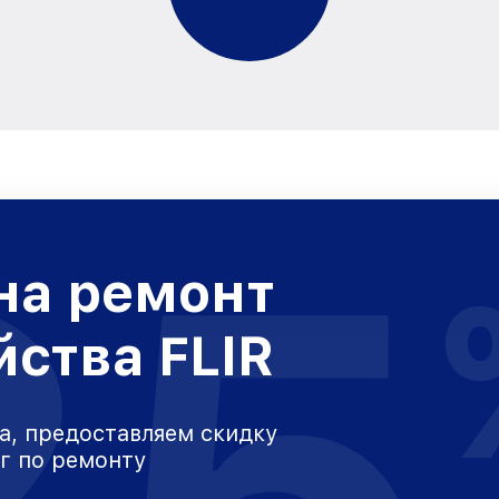
25
на ремонт
йства FLIR
а, предоставляем скидку
уг по ремонту