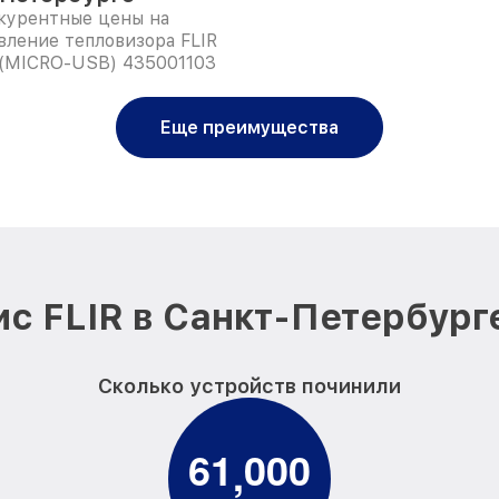
курентные цены на
вление тепловизора FLIR
 (MICRO-USB) 435001103
Еще преимущества
с FLIR в Санкт-Петербург
Сколько устройств починили
6
1
0
0
0
,