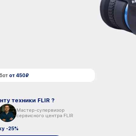
абот
от 450₽
нту техники FLIR ?
Мастер-супервизор
сервисного центра FLIR
ку -25%