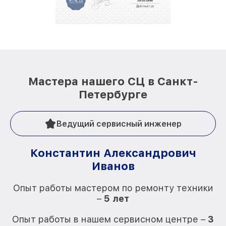
репутацию. Мы постоянно совершенствуемся и
стараемся каждый день делать наш сервис еще
лучше!
Мастера нашего СЦ в Санкт-
Петербурге
Ведущий сервисный инженер
Константин Александрович
Иванов
О
Опыт работы мастером по ремонту техники
–
5 лет
О
Опыт работы в нашем сервисном центре –
3