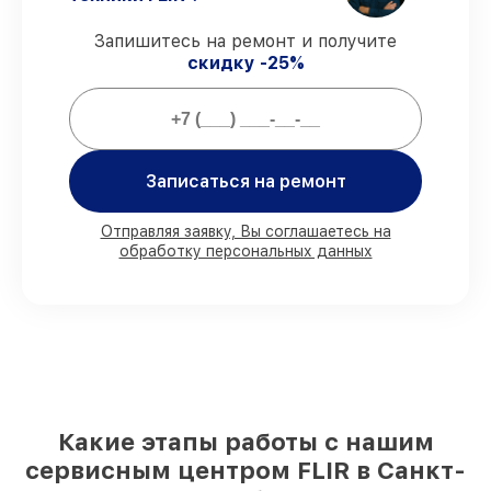
виды ремонта защищены гарантийной
поддержкой до 3 лет.
Запишитесь на ремонт и получите
скидку -25%
Мы гарантируем:
80%
заказов проводим в вашем
присутствии
Записаться на ремонт
90%
деталей FLIR есть в наличии в
мастерской или на складе в Санкт-
Отправляя заявку, Вы соглашаетесь на
Петербурге, остальные доступны для
обработку персональных данных
срочного заказа
Фирменные детали FLIR и
проверенные реплики
– с учётом любых
финансовых возможностей
85%
работ занимают до 2 часов, если
мастер приступает к ремонту сразу
Какие этапы работы с нашим
сервисным центром FLIR в Санкт-