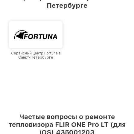
Петербурге
Санкт-Петербурге, постоянно повышая
уровень доверия и лояльности наших
клиентов.
Сервисный центр Fortuna в
Санкт-Петербурге
Частые вопросы о ремонте
тепловизора FLIR ONE Pro LT (для
iOS) 435001203