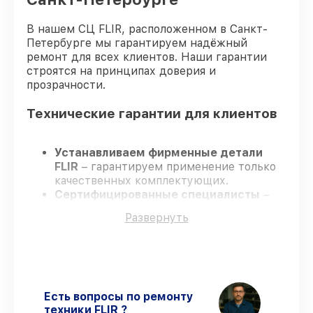
В нашем СЦ FLIR, расположенном в Санкт-
Петербурге мы гарантируем надёжный
ремонт для всех клиентов. Наши гарантии
строятся на принципах доверия и
прозрачности.
Технические гарантии для клиентов
Устанавливаем фирменные детали
FLIR
– гарантируем применение только
качественных комплектующих.
Сертифицированные специалисты
–
проходят постоянное обучение, что
Развернуть
обеспечивает надёжную работу
устройства после ремонта.
Заканчиваем ремонт в четко
оговоренные сроки
– ремонт
тепловизора FLIR ONE Pro LT (для iOS)
435001203 без задержек.
Есть вопросы по ремонту
Гарантийное сопровождение
– все все
техники FLIR ?