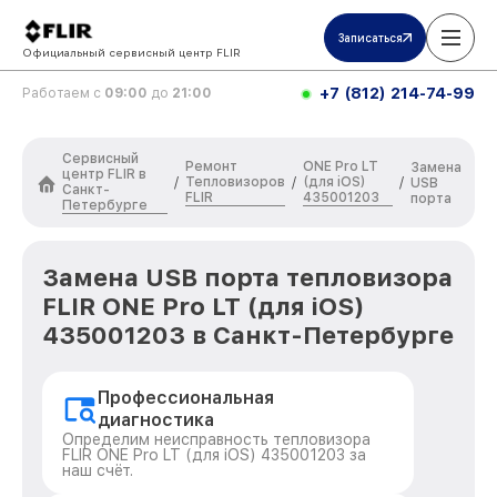
Записаться
Официальный сервисный центр FLIR
+7 (812) 214-74-99
Работаем с
09:00
до
21:00
Сервисный
Ремонт
ONE Pro LT
Замена
центр FLIR в
Тепловизоров
(для iOS)
/
/
/
USB
Санкт-
FLIR
435001203
порта
Петербурге
Замена USB порта тепловизора
FLIR ONE Pro LT (для iOS)
435001203 в Санкт-Петербурге
Профессиональная
диагностика
Определим неисправность тепловизора
FLIR ONE Pro LT (для iOS) 435001203 за
наш счёт.