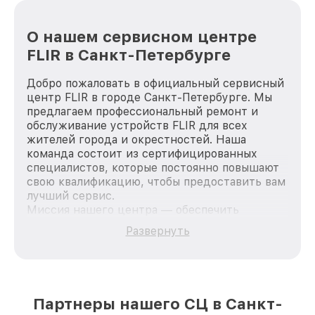
О нашем сервисном центре
FLIR в Санкт-Петербурге
Добро пожаловать в официальный сервисный
центр FLIR в городе Санкт-Петербурге. Мы
предлагаем профессиональный ремонт и
обслуживание устройств FLIR для всех
жителей города и окрестностей. Наша
команда состоит из сертифицированных
специалистов, которые постоянно повышают
свою квалификацию, чтобы предоставить вам
лучший сервис.
Миссия нашего центра — обеспечить
качественный и доступный ремонт для
Развернуть
каждого пользователя продукции FLIR, вне
зависимости от сложности поломки. Мы
стремимся к тому, чтобы каждый клиент был
удовлетворен скоростью и качеством
предоставляемых услуг. Наша цель — стать
Партнеры нашего СЦ в Санкт-
лучшим сервисным центром FLIR в городе