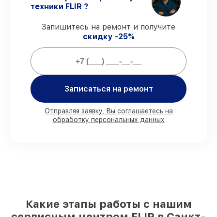
виды ремонта защищены сервисной
техники FLIR ?
гарантией.
Запишитесь на ремонт и получите
скидку -25%
Мы гарантируем:
80%
заказов выполняем с возможностью
личного присутствия владельца
90%
деталей FLIR готовы к установке в
Записаться на ремонт
Санкт-Петербурге, остальные поступают
оперативно
Отправляя заявку, Вы соглашаетесь на
Фирменные детали FLIR и
обработку персональных данных
проверенные реплики
– для разного
бюджета
85%
работ исполняются за 1–2 часа, если
мастер приступает к ремонту сразу
Какие этапы работы с нашим
сервисным центром FLIR в Санкт-