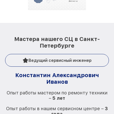
репутацию. Мы постоянно совершенствуемся и
стараемся каждый день делать наш сервис еще
лучше!
Мастера нашего СЦ в Санкт-
Петербурге
Ведущий сервисный инженер
Константин Александрович
Иванов
О
Опыт работы мастером по ремонту техники
–
5 лет
О
Опыт работы в нашем сервисном центре –
3
года