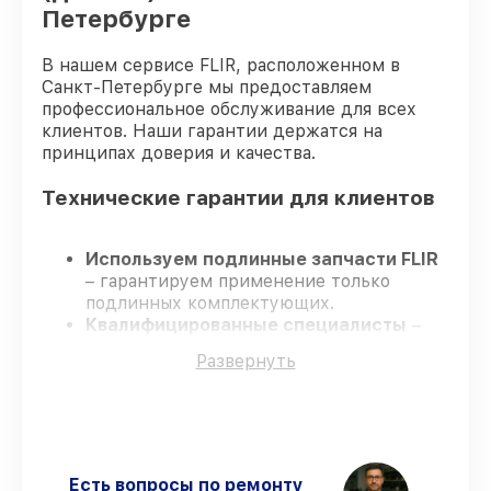
Петербурге
В нашем сервисе FLIR, расположенном в
Санкт-Петербурге мы предоставляем
профессиональное обслуживание для всех
клиентов. Наши гарантии держатся на
принципах доверия и качества.
Технические гарантии для клиентов
Используем подлинные запчасти FLIR
– гарантируем применение только
подлинных комплектующих.
Квалифицированные специалисты
–
проходят жёсткий контроль знаний и
Развернуть
навыков, что обеспечивает надёжную
работу устройства после ремонта.
Соблюдаем сроки ремонта
– ремонт
тепловизора FLIR ONE Pro LT (для iOS)
435001203 без задержек.
Гарантийное сопровождение
– все все
Есть вопросы по ремонту