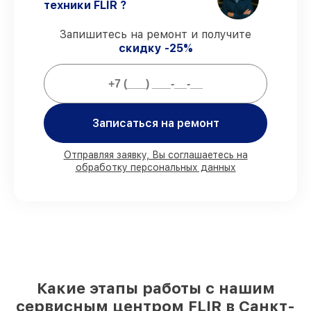
Официальная гарантия
– все работы и
техники FLIR ?
запчасти защищены официальной
гарантией FLIR.
Запишитесь на ремонт и получите
скидку -25%
Мы гарантируем:
80%
ремонтов выполняем в вашем
присутствии
Записаться на ремонт
90%
комплектующих FLIR имеются на
складе в Санкт-Петербурге, остальные
Отправляя заявку, Вы соглашаетесь на
доступны для срочного заказа
обработку персональных данных
Оригинальные комплектующие FLIR и
качественные аналоги
– для разного
бюджета
85%
работ занимают до 2 часов, при
незамедлительном начале работ
Какие этапы работы с нашим
сервисным центром FLIR в Санкт-