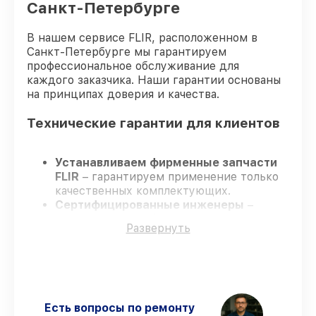
Санкт-Петербурге
В нашем сервисе FLIR, расположенном в
Санкт-Петербурге мы гарантируем
профессиональное обслуживание для
каждого заказчика. Наши гарантии основаны
на принципах доверия и качества.
Технические гарантии для клиентов
Устанавливаем фирменные запчасти
FLIR
– гарантируем применение только
качественных комплектующих.
Сертифицированные инженеры
–
проходят строгий отбор, что
Развернуть
подтверждает уровень их
профессионализма.
Всегда выполняем ремонт вовремя
–
ремонт тепловизора FLIR ONE Pro LT
(для iOS) 435001203 строго по
договоренности.
Есть вопросы по ремонту