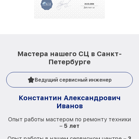
положительные отзывы и обрели отличную
репутацию. Мы постоянно совершенствуемся и
стараемся каждый день делать наш сервис еще
лучше!
Мастера нашего СЦ в Санкт-
Петербурге
Ведущий сервисный инженер
Константин Александрович
Иванов
О
Опыт работы мастером по ремонту техники
–
5 лет
О
Опыт работы в нашем сервисном центре –
3