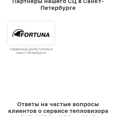
Партнеры нашего СЦ в Санкт-
лучшим сервисным центром FLIR в городе
Петербурге
Санкт-Петербурге, постоянно повышая
уровень доверия и лояльности наших
клиентов.
Сервисный центр Fortuna в
Санкт-Петербурге
Ответы на частые вопросы
клиентов о сервисе тепловизора